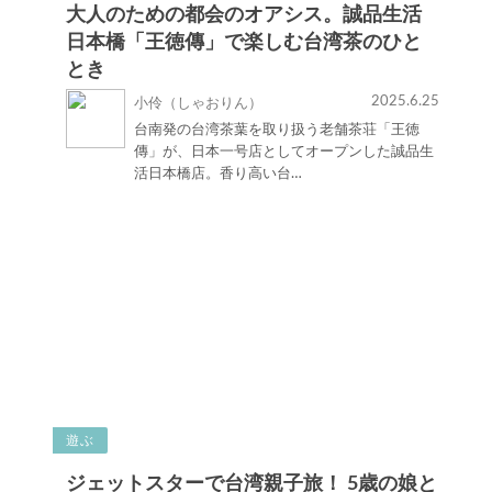
大人のための都会のオアシス。誠品生活
日本橋「王徳傳」で楽しむ台湾茶のひと
とき
2025.6.25
小伶（しゃおりん）
台南発の台湾茶葉を取り扱う老舗茶荘「王徳
傳」が、日本一号店としてオープンした誠品生
活日本橋店。香り高い台…
遊ぶ
ジェットスターで台湾親子旅！ 5歳の娘と