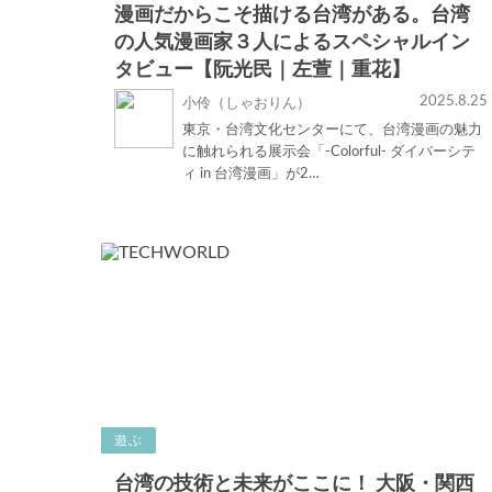
漫画だからこそ描ける台湾がある。台湾
の人気漫画家３人によるスペシャルイン
タビュー【阮光民｜左萱｜重花】
2025.8.25
小伶（しゃおりん）
東京・台湾文化センターにて、台湾漫画の魅力
に触れられる展示会「-Colorful- ダイバーシテ
ィ in 台湾漫画」が2…
遊ぶ
台湾の技術と未来がここに！ 大阪・関西