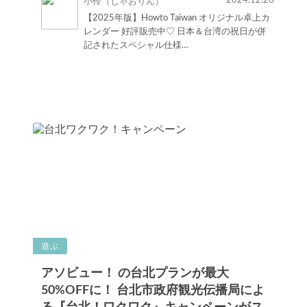
2024.12.20
小伶（しゃおりん）
【2025年版】Howto Taiwan オリジナル卓上カ
レンダー 好評販売中♡ 日本＆台湾の祝日が併
記されたスペシャル仕様…
遊ぶ
アソビュー！ の台北プランが最大
50%OFFに！ 台北市政府観光伝播局によ