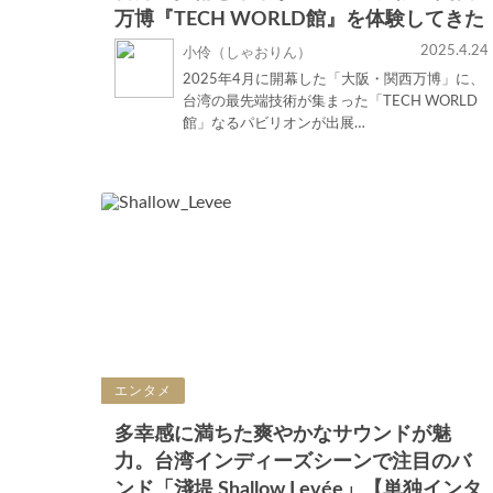
万博『TECH WORLD館』を体験してきた
2025.4.24
小伶（しゃおりん）
2025年4月に開幕した「大阪・関西万博」に、
台湾の最先端技術が集まった「TECH WORLD
館」なるパビリオンが出展…
エンタメ
多幸感に満ちた爽やかなサウンドが魅
力。台湾インディーズシーンで注目のバ
ンド「淺堤 Shallow Levée」【単独インタ