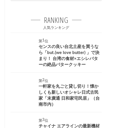
RANKING
人気ランキング
第
位
センスの良い台北土産を買うな
ら「but.(we love butter) 」で決
まり！ 台湾の食材×エシレバタ
ーの絶品バタークッキー
第
位
一軒家を丸ごと貸し切り！懐か
しくも新しいオシャレ日式古民
家「末廣通 日和家宅民居」（台
南市内）
第
位
チャイナ エアラインの最新機材