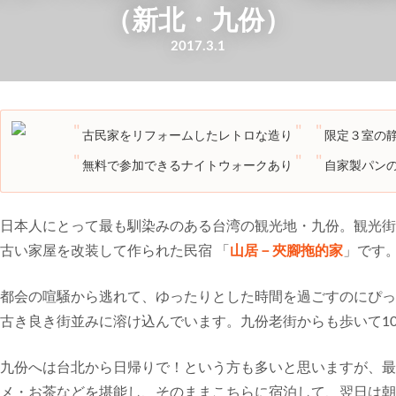
（新北・九份）
2017.3.1
古民家をリフォームしたレトロな造り
限定３室の
無料で参加できるナイトウォークあり
自家製パン
日本人にとって最も馴染みのある台湾の観光地・九份。観光街
古い家屋を改装して作られた民宿 「
山居－夾腳拖的家
」です
都会の喧騒から逃れて、ゆったりとした時間を過ごすのにぴっ
古き良き街並みに溶け込んでいます。九份老街からも歩いて1
九份へは台北から日帰りで！という方も多いと思いますが、最
メ・お茶などを堪能し、そのままこちらに宿泊して、翌日は朝