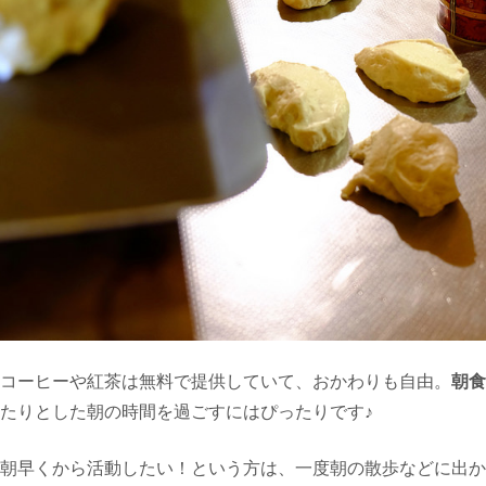
コーヒーや紅茶は無料で提供していて、おかわりも自由。
朝食
たりとした朝の時間を過ごすにはぴったりです♪
朝早くから活動したい！という方は、一度朝の散歩などに出か