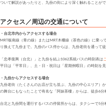
ついて解説があったりと、九份の街により深く触れることがで
アクセス／周辺の交通について
・台北市内からアクセスする場合
MRT板南線（青の線）またはMRT木柵線（茶色の線）に乗って
り換えて九份まで。九份のバス停からは、九份老街を通って徒
「忠孝復興（台北）」と九份を結ぶ1062系統バスの時刻表は
平日は「平常日」、土・日・祝日は「星期例暇日」の時刻を見
・九份からアクセスする場合
九份老街（たくさんのお店が立ち並ぶ、九份の中心エリア）か
の舞台にもなったことで有名な「阿妹茶樓」からは、徒歩6分
台北と九份間を運行するバスの停留所からは、タクシーで5分