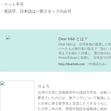
・ペット不可
・英語可、日本語は一部スタッフのみ可
Dear b&b とは？
Dear b&b は、台湾各地の厳選
バーたちが旅行客の視点で「安心・
境までを細かく評価し、選び抜かれ
HowtoTaiwanと提携し、日本語
http://dearbnb.com
（中国語のみ）
りょう
台湾の大学に交換留学中の現役大学生。自称パ
夢見ていたのだが、東アジアについて勉強した
ら日本に来る留学生と交流したりするうちに、
た大学二年の冬、突然中国語を猛勉強し始め、