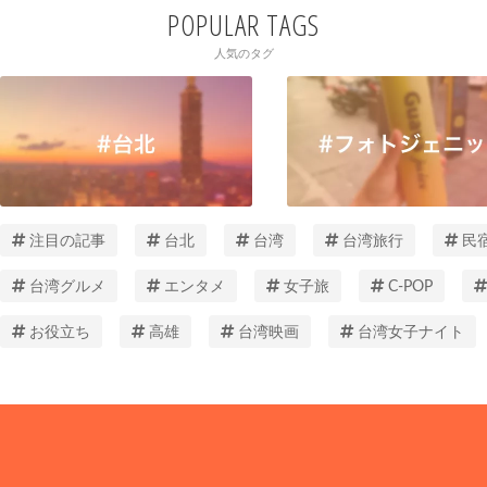
POPULAR TAGS
人気のタグ
注目の記事
台北
台湾
台湾旅行
民
台湾グルメ
エンタメ
女子旅
C-POP
お役立ち
高雄
台湾映画
台湾女子ナイト