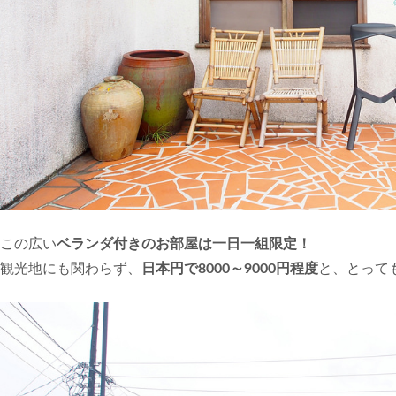
この広い
ベランダ付きのお部屋は一日一組限定！
観光地にも関わらず、
日本円で8000～9000円程度
と、とって