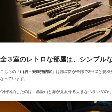
全３室のレトロな部屋は、シンプル
こちらの「
山居－夾腳拖的家
」は部屋数が全部で3部屋と規模
なっています。
今回宿泊したのは、基隆山と海が見渡せる大きなベランダの付