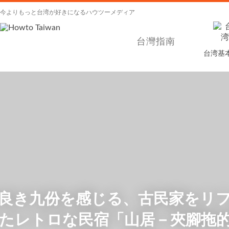
今よりもっと台湾が好きになるハウツーメディア
台灣指南
台湾基
良き九份を感じる、古民家をリ
たレトロな民宿「山居－夾腳拖