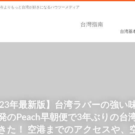
今よりもっと台湾が好きになるハウツーメディア
台灣指南
台湾基
023年最新版】台湾ラバーの強い
発のPeach早朝便で3年ぶりの台
きた！ 空港までのアクセスや、