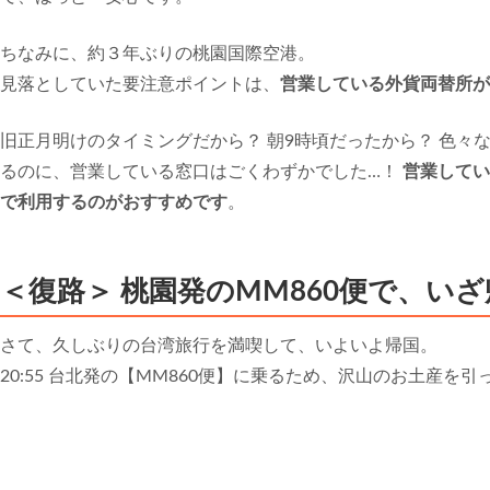
ちなみに、約３年ぶりの桃園国際空港。
見落としていた要注意ポイントは、
営業している外貨両替所
旧正月明けのタイミングだから？ 朝9時頃だったから？ 色々
るのに、営業している窓口はごくわずかでした…！
営業してい
で利用するのがおすすめです
。
＜復路＞ 桃園発のMM860便で、い
さて、久しぶりの台湾旅行を満喫して、いよいよ帰国。
20:55 台北発の【MM860便】に乗るため、沢山のお土産を