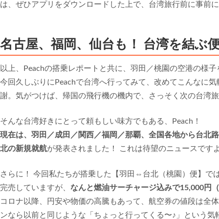
は、ぜひアプリをダウンロードした上で、台湾旅行前に事前に
名古屋、福岡、仙台も！ 台湾を結ぶ
以上、Peachの搭乗レポートと共に、羽田／桃園の空港の様
今回久しぶりにPeachで台湾へ行ってみて、改めてこんなに
謝。気がつけば、帰国の飛行機の機内で、さっそく次の台湾旅
そんな台湾好きにとって頼もしい味方でもある、Peach！
現在は、羽田／成田／関西／福岡／那覇、全国各地から台北路
北の新規就航
が発表されました！ これは待望のニュースです
さらに！ 今回私たちが搭乗した【羽田⇔台北（桃園）便】で
完売していますが、
なんと燃油サーチャージ込みで15,000円
コロナ以降、円安や物価の高騰もあって、航空券の値段は全体
ンなら以前と同じような「ちょっと行ってくる〜♪」という気