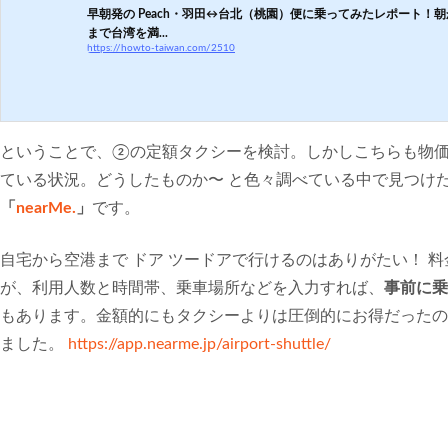
早朝発の Peach・羽田↔台北（桃園）便に乗ってみたレポート！
まで台湾を満...
https://howto-taiwan.com/2510
ということで、②の定額タクシーを検討。しかしこちらも物
ている状況。どうしたものか〜 と色々調べている中で見つけ
「
nearMe.
」
です。
自宅から空港まで ドア ツードアで行けるのはありがたい！ 
が、利用人数と時間帯、乗車場所などを入力すれば、
事前に乗
もあります。金額的にもタクシーよりは圧倒的にお得だったの
ました。
https://app.nearme.jp/airport-shuttle/