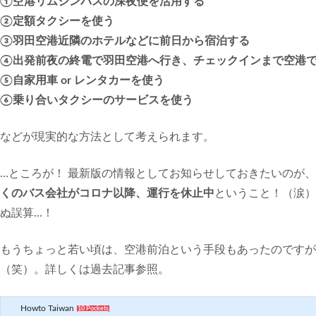
①空港リムジンバスの深夜便を活用する
②定額タクシーを使う
③羽田空港近隣のホテルなどに前日から宿泊する
④出発前夜の終電で羽田空港へ行き、チェックインまで空港
⑤自家用車 or レンタカーを使う
⑥乗り合いタクシーのサービスを使う
などが現実的な方法として考えられます。
…ところが！ 最新版の情報としてお知らせしておきたいのが
くのバス会社がコロナ以降、運行を休止中
ということ！（涙）
ぬ誤算…！
もうちょっと若い頃は、空港前泊という手段もあったのですが
（笑）。詳しくは過去記事参照。
Howto Taiwan
10 Pockets