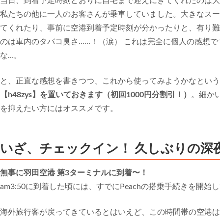
当日、到着予定時刻どおりに自宅まで迎えにきてくれたのは大
私たちの他に一人のお客さんが乗車していました。大きなスー
てくれたり、事前に空港到着予定時刻が分かったりと、有り難
のは車内のタバコ臭さ……！（涙） これは完全に個人の感想
な…。
と、正直な感想を書きつつ、これから使ってみようかなという
【h48zys】を置いておきます（初回1000円分割引！）
。細か
を抑えたい方にはオススメです。
いざ、チェックイン！ 久しぶりの深
無事に羽田空港 第3ターミナルに到着〜！
am3:50に到着した頃には、すでにPeachの搭乗手続きを開始
海外旅行客が戻ってきているとはいえど、この時間帯の空港は