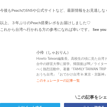
今後もPeachのSNSや公式サイトなど、最新情報をお見逃しな
以上、３年ぶりのPeach搭乗レポをお届けしました♡
これから台湾へ行かれる方の参考になれば幸いです。
See you
小伶（しゃおりん）
Howto Taiwan編集長。高校生の頃に見
台中の靜宜大學に留学。帰国後はPR／ライタ
べく熱烈活動中。著書『FAMILY TAIWAN TRI
おうち台湾』『おでかけ台湾 in 東京・京阪神
このキュレーターの記事一覧
\この記事をシェ