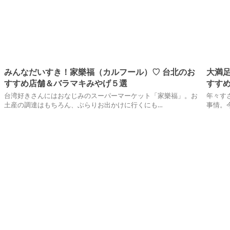
みんなだいすき！家樂福（カルフール）♡ 台北のお
大満足
すすめ店舗＆バラマキみやげ５選
すすめな
台湾好きさんにはおなじみのスーパーマーケット「家樂福」。お
年々す
土産の調達はもちろん、ぶらりお出かけに行くにも…
事情。