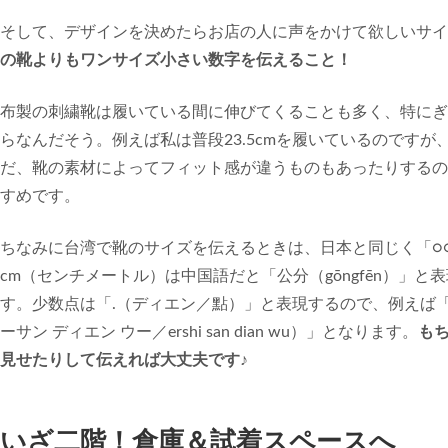
そして、デザインを決めたらお店の人に声をかけて欲しいサイ
の靴よりもワンサイズ小さい数字を伝えること！
布製の刺繍靴は履いている間に伸びてくることも多く、特にぎ
らなんだそう。例えば私は普段23.5cmを履いているのですが
だ、靴の素材によってフィット感が違うものもあったりするの
すめです。
ちなみに台湾で靴のサイズを伝えるときは、日本と同じく「○○
cm（センチメートル）は中国語だと「公分（gōngfēn）」
す。少数点は「.（ディエン／點）」と表現するので、例えば「2
ーサン ディエン ウー／ershi san dian wu）」となります。
も
見せたりして伝えれば大丈夫です♪
いざ二階！倉庫＆試着スペースへ