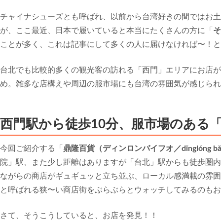
チャイナシューズとも呼ばれ、以前から台湾好きの間ではお土
が、ここ最近、日本で履いていると本当にたくさんの方に「
そ
ことが多く、これは記事にして多くの人に届けなければ〜！と
台北でも比較的多くの観光客の訪れる「西門」エリアにお店が
め。雑多な店構えや周辺の服市場にも台湾の雰囲気が感じられ
西門駅から徒歩10分、服市場のある
今回ご紹介する「
鼎隆百貨（ディンロンバイフオ／dǐnglóng bǎ
院」駅、また少し距離はありますが「台北」駅からも徒歩圏内
ながらの商店がギュギュッと立ち並ぶ、ローカル感満載の雰囲
と呼ばれる狭〜い商店街をぶらぶらとウォッチしてみるのもお
さて、そうこうしていると、お店を発見！！