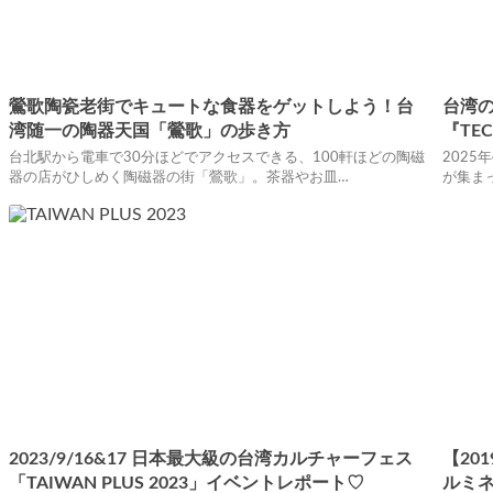
鶯歌陶瓷老街でキュートな食器をゲットしよう！台
台湾
湾随一の陶器天国「鶯歌」の歩き方
『TE
台北駅から電車で30分ほどでアクセスできる、100軒ほどの陶磁
202
器の店がひしめく陶磁器の街「鶯歌」。茶器やお皿…
が集まっ
2023/9/16&17 日本最大級の台湾カルチャーフェス
【201
「TAIWAN PLUS 2023」イベントレポート♡
ルミ