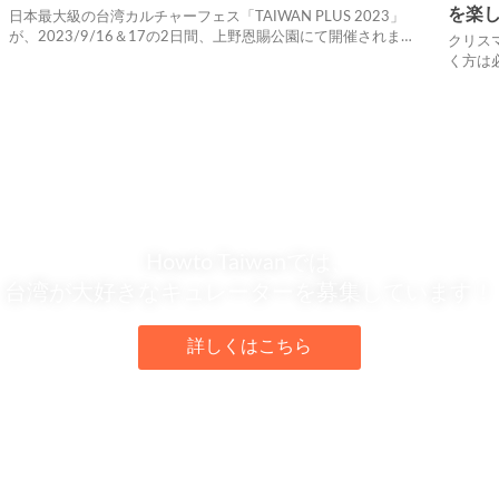
を楽
日本最大級の台湾カルチャーフェス「TAIWAN PLUS 2023」
が、2023/9/16＆17の2日間、上野恩賜公園にて開催されま…
クリス
く方は
Howto Taiwanでは、
台湾が大好きなキュレーターを募集しています！
詳しくはこちら