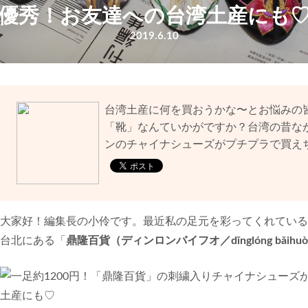
優秀！お友達への台湾土産にも
2019.6.10
台湾土産に何を買おうかな〜とお悩みの
「靴」なんていかがですか？台湾の昔な
ンのチャイナシューズがプチプラで買え
大家好！編集長の小伶です。最近私の足元を彩ってくれている
台北にある「
鼎隆百貨（ディンロンバイフオ／dǐnglóng bǎihu