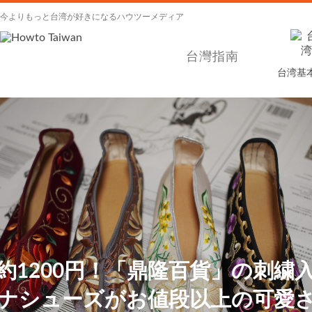
今よりもっと台湾が好きになるハウツーメディア
台灣指南
台湾基
約1200円！「鼎隆百貨」の刺繍
ナシューズがお値段以上の可愛