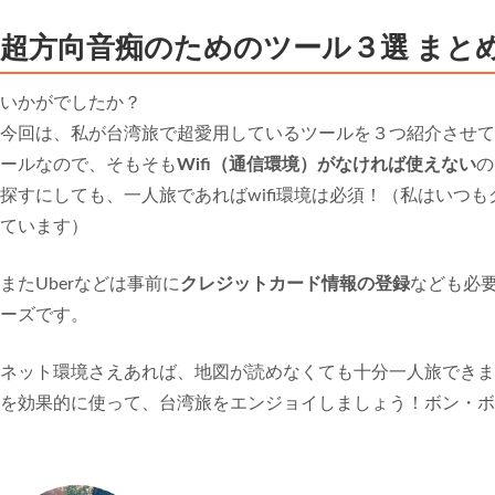
超方向音痴のためのツール３選 まと
いかがでしたか？
今回は、私が台湾旅で超愛用しているツールを３つ紹介させて
ールなので、そもそも
Wifi（通信環境）がなければ使えない
の
探すにしても、一人旅であればwifi環境は必須！（私はいつも
ています）
またUberなどは事前に
クレジットカード情報の登録
なども必
ーズです。
ネット環境さえあれば、地図が読めなくても十分一人旅できま
を効果的に使って、台湾旅をエンジョイしましょう！ボン・ボ