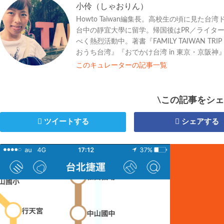
小伶（しゃおりん）
Howto Taiwan編集長。高校生の頃に見
台中の靜宜大學に留学。帰国後はPR／ライタ
べく熱烈活動中。著書『FAMILY TAIWAN TRI
おうち台湾』『おでかけ台湾 in 東京・京阪神
このキュレーターの記事一覧
\この記事をシェ
ツイートする
シェアする