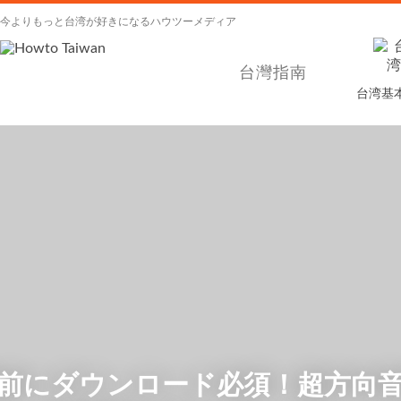
今よりもっと台湾が好きになるハウツーメディア
台灣指南
台湾基
前にダウンロード必須！超方向