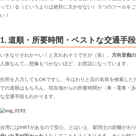
っている（というよりは絶対に欠かせない）３つのツールをご
い！
1. 道順・所要時間・ベストな交通手段も
いきなりそれかーい！と言われそうですが（笑）、
方向音痴の味
人旅なんて… 想像もつかないほど、お世話になっています。
住所を入力してもOKですし、今はわりと店の名前を検索した
での道順はもちろん、現在地からの所要時間が〈車・電車・歩
な交通手段もわかります。
台湾にはMRTがあるので安心、とはいえ、駅同士の距離がわ