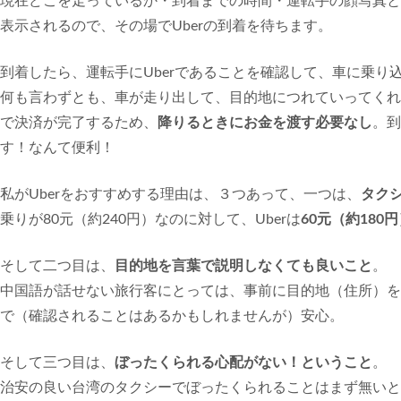
現在どこを走っているか・到着までの時間・運転手の顔写真と
表示されるので、その場でUberの到着を待ちます。
到着したら、運転手にUberであることを確認して、車に乗り
何も言わずとも、車が走り出して、目的地につれていってくれま
で決済が完了するため、
降りるときにお金を渡す必要なし
。到
す！なんて便利！
私がUberをおすすめする理由は、３つあって、一つは、
タク
乗りが80元（約240円）なのに対して、Uberは
60元（約180
そして二つ目は、
目的地を言葉で説明しなくても良いこと
。
中国語が話せない旅行客にとっては、事前に目的地（住所）を
で（確認されることはあるかもしれませんが）安心。
そして三つ目は、
ぼったくられる心配がない！ということ
。
治安の良い台湾のタクシーでぼったくられることはまず無いと