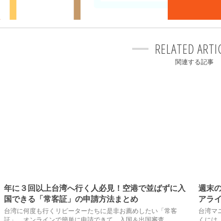
RELATED ARTI
関連する記事
年に３回以上台湾へ行く人必見！空港で並ばずに入
週末
国できる「常客証」の申請方法まとめ
アライ
台湾に何度も行くリピーターたちに是非お薦めしたい「常客
台湾マ
証」。オンラインで簡単に申請できて、入国＆出国審査…
くには「