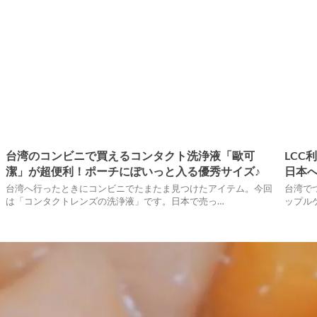
台湾のコンビニで買えるコンタクト洗浄液「歐可
LCC
潔」が超便利！ポーチにぽいっと入る優秀サイズ♪
日本
台湾へ行ったときにコンビニでたまたま見つけたアイテム。今回
台湾で
は「コンタクトレンズの洗浄液」です。日本で売っ…
ップル