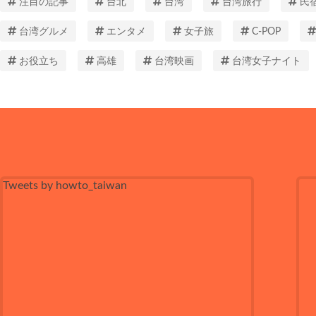
注目の記事
台北
台湾
台湾旅行
民
台湾グルメ
エンタメ
女子旅
C-POP
お役立ち
高雄
台湾映画
台湾女子ナイト
Tweets by howto_taiwan