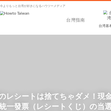
今よりもっと台湾が好きになるハウツーメディア
台灣指南
台湾基
のレシートは捨てちゃダメ！現
統一發票（レシートくじ）の当