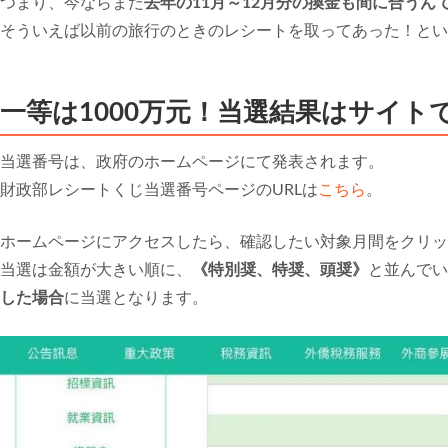
つまり、今ならまだ
去年の11月～12月分の換金も間に合うん
そういえば以前の旅行のときのレシートを取ってあった！とい
一等は1000万元！当選結果はサイト
当選番号は、政府のホームページにて発表されます。
財政部レシートくじ当選番号ページのURLは
こちら
。
ホームページにアクセスしたら、確認したい対象月間をクリッ
当選は金額が大きい順に、
《特別奨、特奨、頭奨》
と並んでい
した場合
に当選となります。