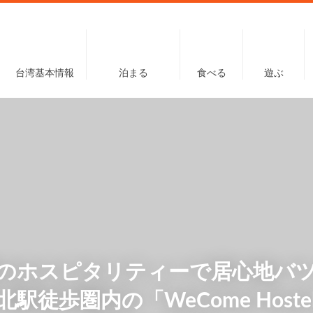
台湾基本情報
泊まる
食べる
遊ぶ
のホスピタリティーで居心地バ
北駅徒歩圏内の「WeCome Hoste