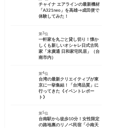
チャイナ エアラインの最新機材
「A321neo」を高雄→成田便で
体験してみた！
第
位
一軒家を丸ごと貸し切り！懐か
しくも新しいオシャレ日式古民
家「末廣通 日和家宅民居」（台
南市内）
第
位
台湾の最新クリエイティブが東
京に一挙集結！「台湾品質」に
行ってきた《イベントレポー
ト》
第
位
台南駅から徒歩10分！女性限定
の路地裏のリノベ民宿「小南天