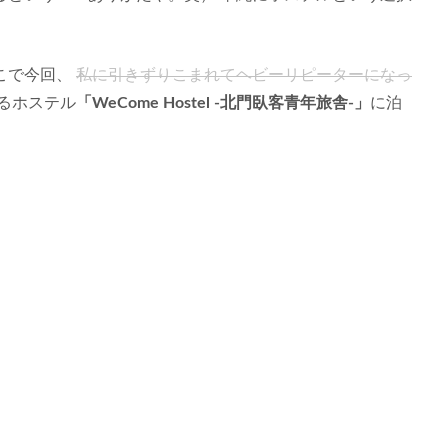
こで今回、
私に引きずりこまれてヘビーリピーターになっ
るホステル
「WeCome Hostel -北門臥客青年旅舎-」
に泊