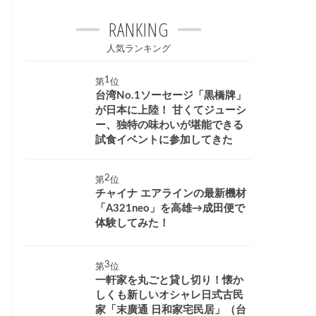
RANKING
人気ランキング
第
位
台湾No.1ソーセージ「黒橋牌」
が日本に上陸！ 甘くてジューシ
ー、独特の味わいが堪能できる
試食イベントに参加してきた
第
位
チャイナ エアラインの最新機材
「A321neo」を高雄→成田便で
体験してみた！
第
位
一軒家を丸ごと貸し切り！懐か
しくも新しいオシャレ日式古民
家「末廣通 日和家宅民居」（台