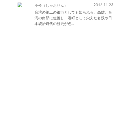
2016.11.23
小伶（しゃおりん）
台湾の第二の都市としても知られる、高雄。台
湾の南部に位置し、港町として栄えた名残や日
本統治時代の歴史が色…