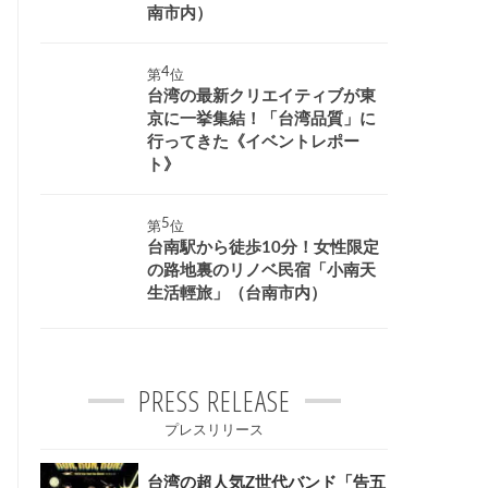
南市内）
第
位
台湾の最新クリエイティブが東
京に一挙集結！「台湾品質」に
行ってきた《イベントレポー
ト》
第
位
台南駅から徒歩10分！女性限定
の路地裏のリノベ民宿「小南天
生活輕旅」（台南市内）
PRESS RELEASE
プレスリリース
台湾の超人気Z世代バンド「告五