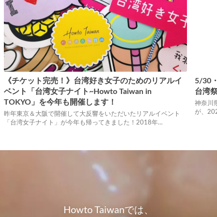
《チケット完売！》台湾好き女子のためのリアルイ
5/3
ベント「台湾女子ナイト~Howto Taiwan in
台湾祭
TOKYO」を今年も開催します！
神奈川
が、20
昨年東京＆大阪で開催して大反響をいただいたリアルイベント
「台湾女子ナイト」が今年も帰ってきました！2018年…
Howto Taiwanでは、