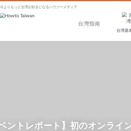
今よりもっと台湾が好きになるハウツーメディア
台灣指南
台湾基
ベントレポート】初のオンライ