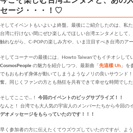
今こそ楽しむ台湾エンタメと、あの
セージ・・・！♡
そしてイベントもいよいよ終盤。最後にご紹介したのは、私た
台湾に行けない間にぜひ楽しんでほしい台湾エンタメとして、
触れながら、C-POPの楽しみ方や、いま注目すべき台湾のア
そしてコーナーの最後には、Howto Taiwanでもイチオシ
CosmosPeople
の魅力を紹介しつつ、最新曲「
先這樣 Uh
」を
でもおもわず身体が動いてしまうようなノリの良いサウンド！
奮。同じくファンの方とも熱狂を共有できて幸せな時間でした
そしてここで…！
今回のイベントのビッグサプライズ！！
なんと！ 台湾でも大人気の宇宙人のメンバーたちから今回の
デオメッセージをもらっていたのです！！！
早く参加者の方に伝えたくてウズウズしていたのですが、よう