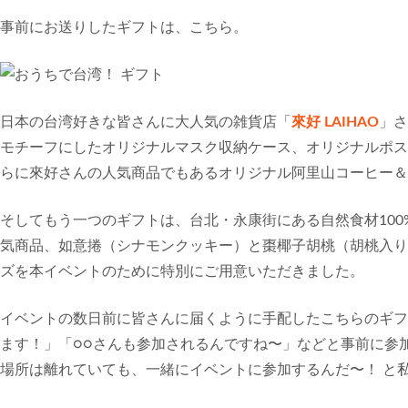
事前にお送りしたギフトは、こちら。
日本の台湾好きな皆さんに大人気の雑貨店「
來好 LAIHAO
」さ
モチーフにしたオリジナルマスク収納ケース、オリジナルポス
らに來好さんの人気商品でもあるオリジナル阿里山コーヒー＆
そしてもう一つのギフトは、台北・永康街にある自然食材100
気商品、如意捲（シナモンクッキー）と棗椰子胡桃（胡桃入り
ズを本イベントのために特別にご用意いただきました。
イベントの数日前に皆さんに届くように手配したこちらのギフ
ます！」「○○さんも参加されるんですね〜」などと事前に参
場所は離れていても、一緒にイベントに参加するんだ〜！ と