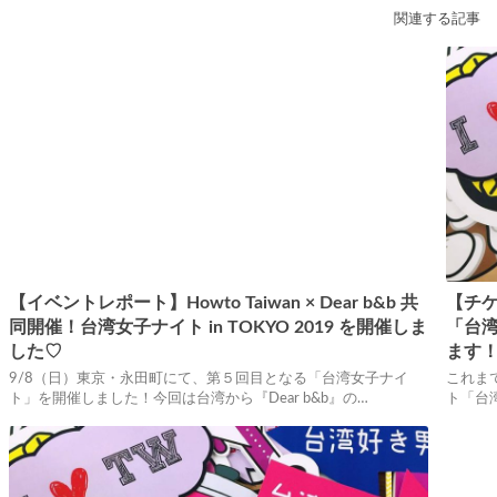
関連する記事
【イベントレポート】Howto Taiwan × Dear b&b 共
【チ
同開催！台湾女子ナイト in TOKYO 2019 を開催しま
「台湾
した♡
ます
9/8（日）東京・永田町にて、第５回目となる「台湾女子ナイ
これま
ト」を開催しました！今回は台湾から『Dear b&b』の…
ト「台