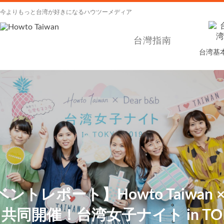
今よりもっと台湾が好きになるハウツーメディア
台灣指南
台湾基
ントレポート】Howto Taiwan × 
b 共同開催！台湾女子ナイト in TO