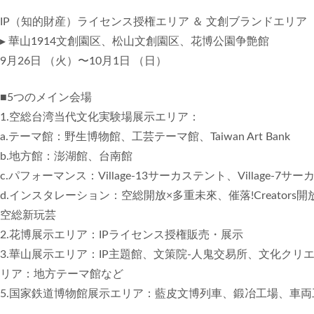
IP（知的財産）ライセンス授権エリア ＆ 文創ブランドエリア
▸ 華山1914文創園区、松山文創園区、花博公園争艶館
9月26日 （火）〜10月1日 （日）
■5つのメイン会場
1.空総台湾当代文化実験場展示エリア：
a.テーマ館：野生博物館、工芸テーマ館、Taiwan Art Bank
b.地方館：澎湖館、台南館
c.パフォーマンス：Village-13サーカステント、Village-7サーカステ
d.インスタレーション：空総開放×多重未來、催落!Creators開放工作室
空総新玩芸
2.花博展示エリア：IPライセンス授権販売・展示
3.華山展示エリア：IP主題館、文策院-人鬼交易所、文化クリ
リア：地方テーマ館など
5.国家鉄道博物館展示エリア：藍皮文博列車、鍛冶工場、車