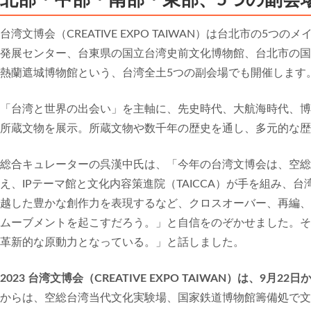
北部・中部・南部・東部、5つの副会
台湾文博会（CREATIVE EXPO TAIWAN）は台北市の5
発展センター、台東県の国立台湾史前文化博物館、台北市の国
熱蘭遮城博物館という、台湾全土5つの副会場でも開催します
「台湾と世界の出会い」を主軸に、先史時代、大航海時代、博
所蔵文物を展示。所蔵文物や数千年の歴史を通し、多元的な歴
総合キュレーターの呉漢中氏は、「今年の台湾文博会は、空総
え、IPテーマ館と文化内容策進院（TAICCA）が手を組み、
越した豊かな創作力を表現するなど、クロスオーバー、再編、
ムーブメントを起こすだろう。」と自信をのぞかせました。そ
革新的な原動力となっている。」と話しました。
2023 台湾文博会（CREATIVE EXPO TAIWAN）は、9月2
からは、空総台湾当代文化実験場、国家鉄道博物館籌備処で文