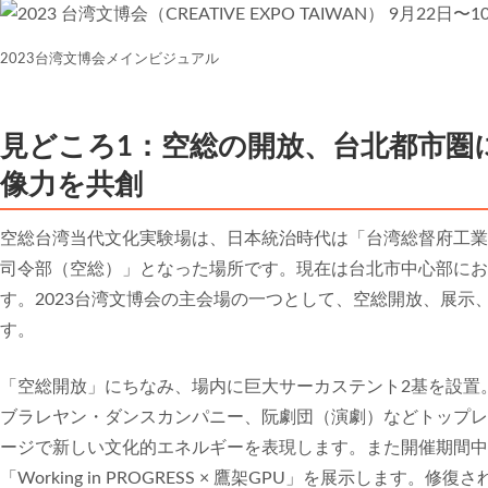
2023台湾文博会メインビジュアル
見どころ1：空総の開放、台北都市圏
像力を共創
空総台湾当代文化実験場は、日本統治時代は「台湾総督府工業
司令部（空総）」となった場所です。現在は台北市中心部にお
す。2023台湾文博会の主会場の一つとして、空総開放、展示
す。
「空総開放」にちなみ、場内に巨大サーカステント2基を設置。
ブラレヤン・ダンスカンパニー、阮劇団（演劇）などトップレ
ージで新しい文化的エネルギーを表現します。また開催期間中の1
「Working in PROGRESS × 鷹架GPU」を展示しま