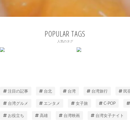
POPULAR TAGS
人気のタグ
注目の記事
台北
台湾
台湾旅行
民
台湾グルメ
エンタメ
女子旅
C-POP
お役立ち
高雄
台湾映画
台湾女子ナイト