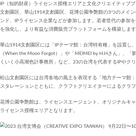
IP（知的財産）ライセンス授権エリアと文化クリエイティブブラ
文創園区、華山1914文創園区、花博公園争艶館の3つのメイン
ンド、IPライセンス企業などが参加します。若者世代の参加
を強化し、より有益な消費販売プラットフォームを構築します
華山1914文創園区には「IPテーマ館：台湾特有種」を設置
（When the Moon Forgot）」や「MEIMEI by H.Hさ
くいく小高潮色計事務所」など、23の台湾を代表するIPやク
松山文創園区には台湾各地の風土を表現する「地方テーマ館：Re
スタレーションとともに、クラフトクリエイターによるクラフ
花博公園争艶館は、ライセンスエージェント、オリジナルキャ
ライセンス授権エリアとなります。