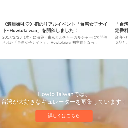
《満員御礼♡》初のリアルイベント「台湾女子ナイ
「台
ト~HowtoTaiwan」を開催しました！
定番
2017/2/23（木）に渋谷・東京カルチャーカルチャーにて開催
台湾へ
された「台湾女子ナイト」。HowtoTaiwan初主催となっ…
５品と
Howto Taiwanでは、
台湾が大好きなキュレーターを募集しています！
詳しくはこちら