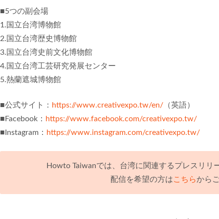
■5つの副会場
1.国立台湾博物館
2.国立台湾歴史博物館
3.国立台湾史前文化博物館
4.国立台湾工芸研究発展センター
5.熱蘭遮城博物館
■公式サイト：
https://www.creativexpo.tw/en/
（英語）
■Facebook：
https://www.facebook.com/creativexpo.tw/
■Instagram：
https://www.instagram.com/creativexpo.tw/
Howto Taiwanでは、台湾に関連するプレス
配信を希望の方は
こちら
から