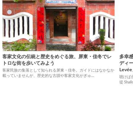
客家文化の伝統と歴史をめぐる旅、屏東・佳冬でレ
多幸
トロな街を歩いてみよう
ディー
Lev
客家民族の集落として知られる屏東・佳冬。ガイドにはなかなか
載っていませんが、歴史的な古蹟や客家文化がぎゅ…
聴けば
堤 Sh