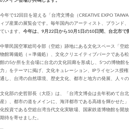
のメイン会場が共鳴します。
今年で12回目を迎える「台湾文博会（CREATIVE EXPO T
ィブ産業の展覧会です。毎年国内のアーティスト、ブランド、
ています。
今年は、9月22日から10月1日の10日間、台北市
中華民国空軍総司令部（空総）跡地にある文化スペース「空総台
物館籌備処（＝準備処）、文化クリエイティブパークである松
館の5か所を主会場に台北の文化回廊を形成し、5つの博物館
力」をテーマに掲げ、文化キュレーション、IPライセンス授
通し、台湾の自然環境、歴史文化、都市と地方の発展、人々の
文化部の史哲部長（大臣）は、「台湾文博会は去年初めて台北
産）、都市の道をメインに、海洋都市である高雄を輝かせた」
化投資である空総台湾当代文化実験場、国家鉄道博物館を開放
期待を寄せました。