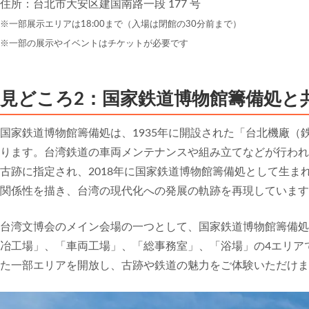
住所：台北市大安区建国南路一段 177 号
※一部展示エリアは18:00まで（入場は閉館の30分前まで）
※一部の展示やイベントはチケットが必要です
見どころ2：国家鉄道博物館籌備処と
国家鉄道博物館籌備処は、1935年に開設された「台北機廠
ります。台湾鉄道の車両メンテナンスや組み立てなどが行われ
古跡に指定され、2018年に国家鉄道博物館籌備処として生
関係性を描き、台湾の現代化への発展の軌跡を再現しています
台湾文博会のメイン会場の一つとして、国家鉄道博物館籌備処
冶工場」、「車両工場」、「総事務室」、「浴場」の4エリア
た一部エリアを開放し、古跡や鉄道の魅力をご体験いただけま