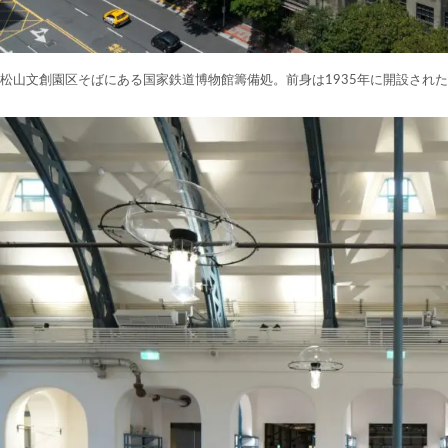
松山文創園区そばにある国家鉄道博物館籌備処。前身は1935年に開設され