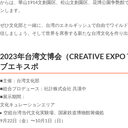
からは、華山1914文創園区、松山文創園区、花博公園争艶館
ンします。
ぜひ文化部と一緒に、台湾のエネルギッシュで自由でワイルド
信しましょう。そして世界を席巻する新たな台湾文化を作り出
2023年台湾文博会（CREATIVE EX
ブエキスポ
■主催：台湾文化部
■総合プロデュース：社計株式会社 呉漢中
■展示期間：
文化キュレーションエリア
▸ 空総台湾当代文化実験場、国家鉄道博物館籌備処
9月22日（金）〜10月1日（日）