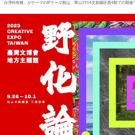
「台湾特有種」がテーマのIPテーマ館は、華山1914文創園区西4館での開催