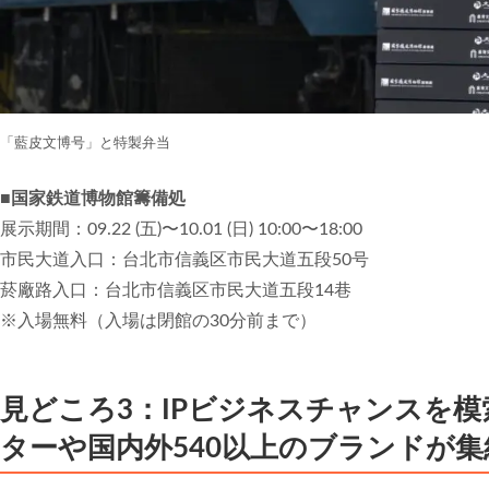
「藍皮文博号」と特製弁当
■国家鉄道博物館籌備処
展示期間：09.22 (五)〜10.01 (日) 10:00〜18:00
市民大道入口：台北市信義区市民大道五段50号
菸廠路入口：台北市信義区市民大道五段14巷
※入場無料（入場は閉館の30分前まで）
見どころ3：IPビジネスチャンスを模
ターや国内外540以上のブランドが集