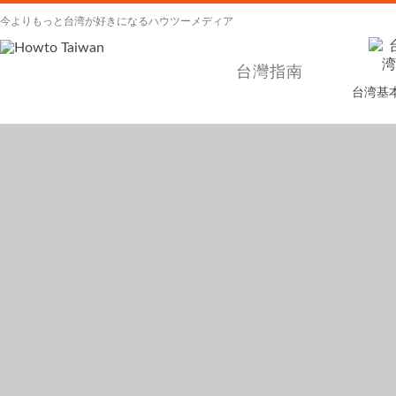
今よりもっと台湾が好きになるハウツーメディア
台灣指南
台湾基