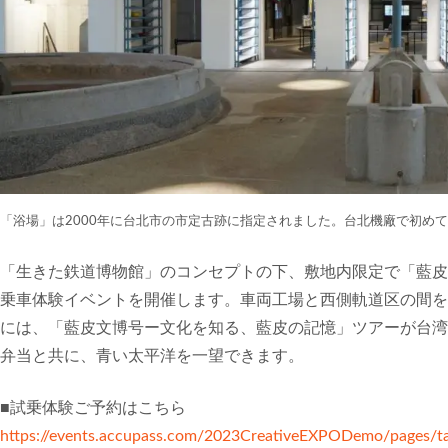
「浴場」は2000年に台北市の市定古跡に指定されました。台北機廠で初めて
「生きた鉄道博物館」のコンセプトの下、敷地内限定で「藍皮文
乗車体験イベントを開催します。車両工場と西側軌道区の間をご
には、「藍皮文博号ー文化を知る、藍皮の記憶」ツアーが台湾
弁当と共に、青い太平洋を一望できます。
■試乗体験ご予約はこちら
https://events.accupass.com/2023CreativeEXPODemo/pages/t